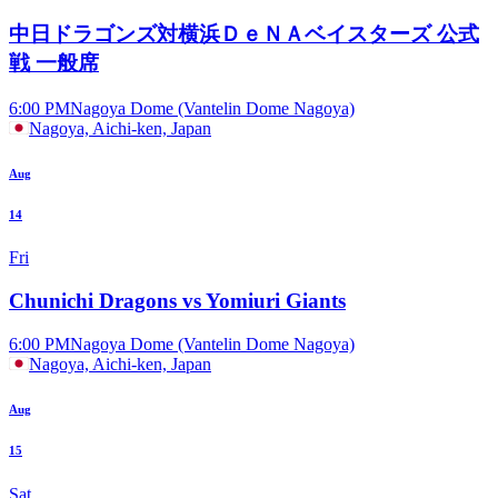
中日ドラゴンズ対横浜ＤｅＮＡベイスターズ 公式
戦 一般席
6:00 PM
Nagoya Dome (Vantelin Dome Nagoya)
Nagoya, Aichi-ken, Japan
Aug
14
Fri
Chunichi Dragons vs Yomiuri Giants
6:00 PM
Nagoya Dome (Vantelin Dome Nagoya)
Nagoya, Aichi-ken, Japan
Aug
15
Sat