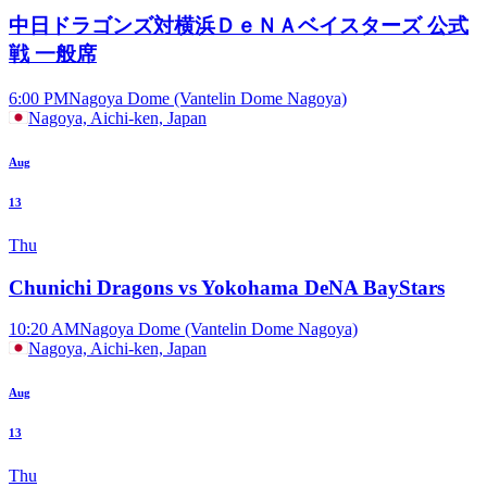
中日ドラゴンズ対横浜ＤｅＮＡベイスターズ 公式
戦 一般席
6:00 PM
Nagoya Dome (Vantelin Dome Nagoya)
Nagoya, Aichi-ken, Japan
Aug
13
Thu
Chunichi Dragons vs Yokohama DeNA BayStars
10:20 AM
Nagoya Dome (Vantelin Dome Nagoya)
Nagoya, Aichi-ken, Japan
Aug
13
Thu