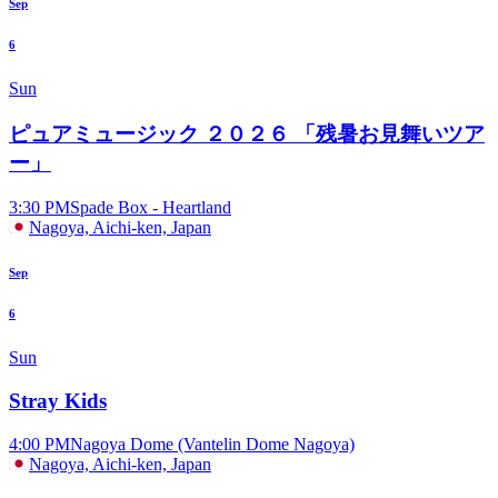
Sep
6
Sun
ピュアミュージック ２０２６ 「残暑お見舞いツア
ー」
3:30 PM
Spade Box - Heartland
Nagoya, Aichi-ken, Japan
Sep
6
Sun
Stray Kids
4:00 PM
Nagoya Dome (Vantelin Dome Nagoya)
Nagoya, Aichi-ken, Japan