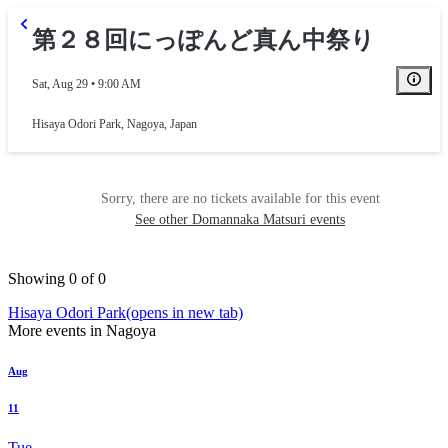
第２８回にっぽんど真ん中祭り
Sat, Aug 29 • 9:00 AM
Hisaya Odori Park
,
Nagoya, Japan
Sorry, there are no tickets available for this event
See other Domannaka Matsuri events
Showing 0 of 0
Hisaya Odori Park
(opens in new tab)
More events in Nagoya
Aug
11
Tue