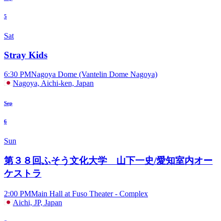
5
Sat
Stray Kids
6:30 PM
Nagoya Dome (Vantelin Dome Nagoya)
Nagoya, Aichi-ken, Japan
Sep
6
Sun
第３８回ふそう文化大学 山下一史/愛知室内オー
ケストラ
2:00 PM
Main Hall at Fuso Theater - Complex
Aichi, JP, Japan