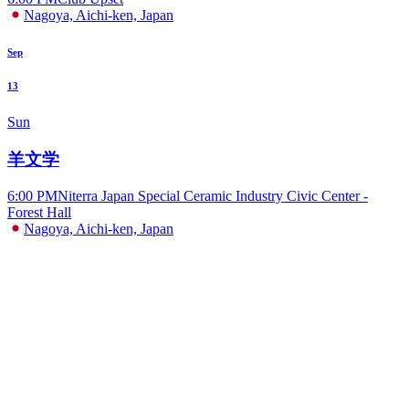
Nagoya, Aichi-ken, Japan
Sep
13
Sun
羊文学
6:00 PM
Niterra Japan Special Ceramic Industry Civic Center -
Forest Hall
Nagoya, Aichi-ken, Japan