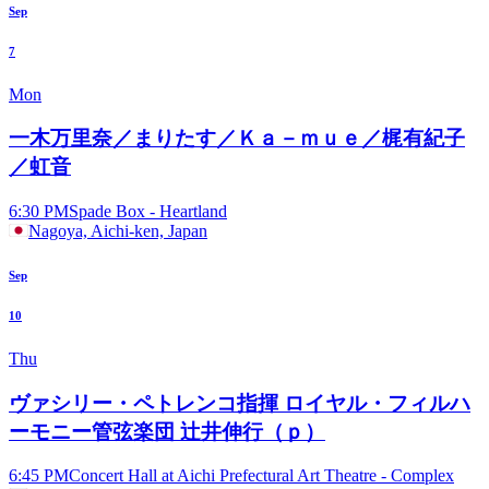
Sep
7
Mon
一木万里奈／まりたす／Ｋａ－ｍｕｅ／梶有紀子
／虹音
6:30 PM
Spade Box - Heartland
Nagoya, Aichi-ken, Japan
Sep
10
Thu
ヴァシリー・ペトレンコ指揮 ロイヤル・フィルハ
ーモニー管弦楽団 辻井伸行（ｐ）
6:45 PM
Concert Hall at Aichi Prefectural Art Theatre - Complex