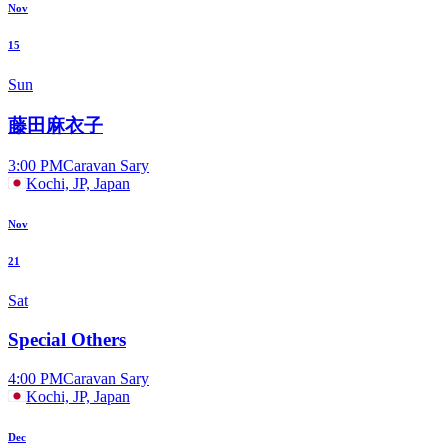
Nov
15
Sun
藤田麻衣子
3:00 PM
Caravan Sary
Kochi, JP, Japan
Nov
21
Sat
Special Others
4:00 PM
Caravan Sary
Kochi, JP, Japan
Dec