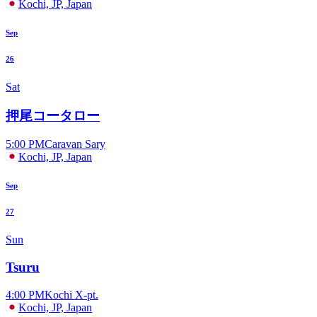
Kochi, JP, Japan
Sep
26
Sat
押尾コータロー
5:00 PM
Caravan Sary
Kochi, JP, Japan
Sep
27
Sun
Tsuru
4:00 PM
Kochi X-pt.
Kochi, JP, Japan