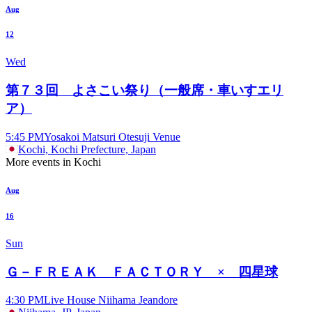
Aug
12
Wed
第７３回 よさこい祭り（一般席・車いすエリ
ア）
5:45 PM
Yosakoi Matsuri Otesuji Venue
Kochi, Kochi Prefecture, Japan
More events in Kochi
Aug
16
Sun
Ｇ－ＦＲＥＡＫ ＦＡＣＴＯＲＹ × 四星球
4:30 PM
Live House Niihama Jeandore