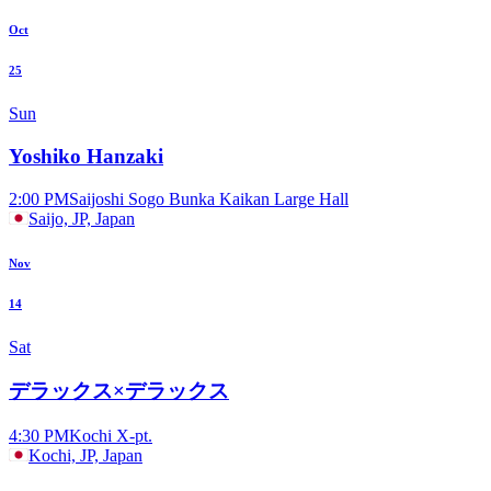
Oct
25
Sun
Yoshiko Hanzaki
2:00 PM
Saijoshi Sogo Bunka Kaikan Large Hall
Saijo, JP, Japan
Nov
14
Sat
デラックス×デラックス
4:30 PM
Kochi X-pt.
Kochi, JP, Japan